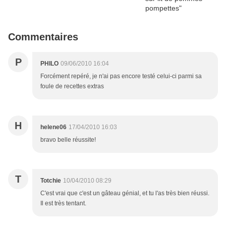
Commentaires
P
PHILO
09/06/2010 16:04
Forcément repéré, je n'ai pas encore testé celui-ci parmi sa
foule de recettes extras
H
helene06
17/04/2010 16:03
bravo belle réussite!
T
Totchie
10/04/2010 08:29
C'est vrai que c'est un gâteau génial, et tu l'as très bien réussi.
Il est très tentant.