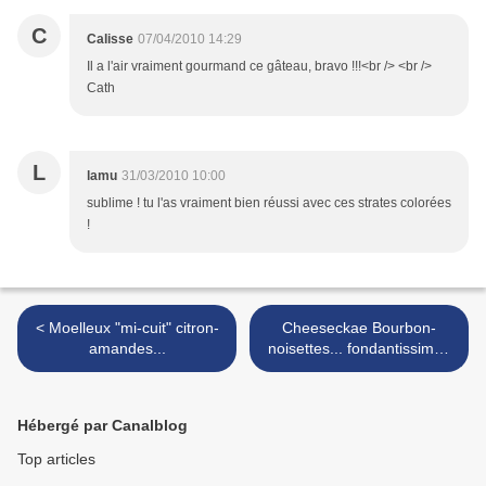
C
Calisse
07/04/2010 14:29
Il a l'air vraiment gourmand ce gâteau, bravo !!!<br /> <br />
Cath
L
lamu
31/03/2010 10:00
sublime ! tu l'as vraiment bien réussi avec ces strates colorées
!
< Moelleux "mi-cuit" citron-
Cheeseckae Bourbon-
amandes...
noisettes... fondantissime!!
>
Hébergé par Canalblog
Top articles