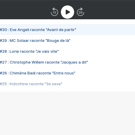
#30 : Eve Angeli raconte "Avant de partir"
#29 : MC Solaar raconte "Bouge de là"
28 : Lorie raconte "Je vais vite"
#27 : Christophe Willem raconte "Jacques a dit"
#26 : Chimène Badi raconte "Entre nous"
#25 : Indochine raconte "3e sexe"
#24 : Zaho raconte "C'est chelou"
#23 : Patrick Bruel raconte "Au café des délices"
#22 : Kyo raconte "Le chemin"
#21 : Nolwenn Leroy raconte "Cassé"