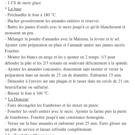
- 1 CS de sucre glace
*
La base
:
- Préchauffer le four à 180 °C.
- Hacher grossièrement les amandes entières et réserver.
- Battre les jaunes d'oeufs avec le sucre jusqu'à ce qu'ils blanchissent et
moussent un peu.
- Mélanger la poudre d'amandes avec la Maïzena, la levure et le sel.
Ajouter cette préparation en pluie et l'amande amère aux jaunes sucrés.
Fouetter.
- Monter les blancs en neige et les y ajouter en 2 temps: 1/3 pour
détendre la pâte et les 2/3 restants en soulevant délicatement à la spatule.
- Ajouter les amandes concassées, doucement sans insister et verser la
préparation dans un moule de 23 cm de diamètre. Enfourner 15 min.
- Démouler à l'envers sur une plaque et le tasser dans un cercle de 21 cm
beurré/fariné ou sulfurisé.
- Baisser le four à 160 °C.
*
La Douceur
:
- Faire décongeler les framboises et les mixer en purée.
- Fouetter les oeufs entiers avec le sucre. Ajouter la farine puis la purée
de framboises. Fouetter jusqu'à une consistance homogène.
- Verser sur la base amandes et enfourner pour 25 min. Faire glisser sur
un plat de service et laisser refroidir complètement.