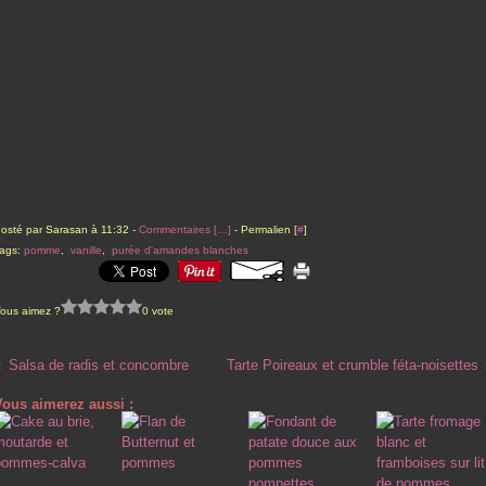
osté par Sarasan à 11:32 -
Commentaires [
…
]
- Permalien [
#
]
ags:
pomme
,
vanille
,
purée d'amandes blanches
ous aimez ?
0 vote
Salsa de radis et concombre
Tarte Poireaux et crumble féta-noisettes
Vous aimerez aussi :