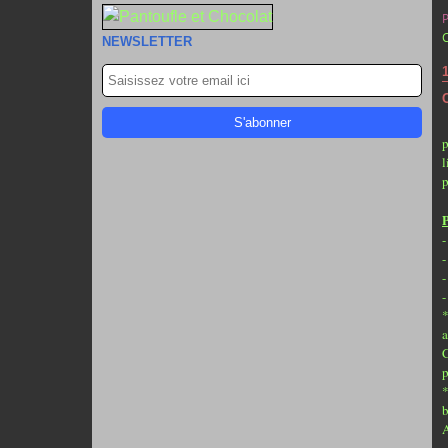
NEWSLETTER
p
l
p
P
-
-
-
-
*
a
C
p
*
b
A