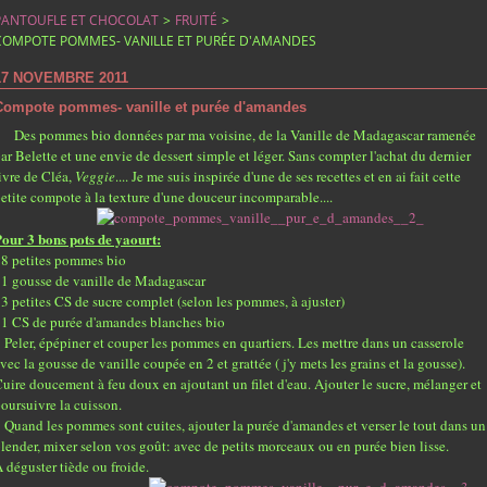
PANTOUFLE ET CHOCOLAT
>
FRUITÉ
>
COMPOTE POMMES- VANILLE ET PURÉE D'AMANDES
17 NOVEMBRE 2011
Compote pommes- vanille et purée d'amandes
Des pommes bio données par ma voisine, de la Vanille de Madagascar ramenée
ar Belette et une envie de dessert simple et léger. Sans compter l'achat du dernier
ivre de Cléa,
Veggie
.... Je me suis inspirée d'une de ses recettes et en ai fait cette
etite compote à la texture d'une douceur incomparable....
our 3 bons pots de yaourt:
 8 petites pommes bio
 1 gousse de vanille de Madagascar
 3 petites CS de sucre complet (selon les pommes, à ajuster)
 1 CS de purée d'amandes blanches bio
 Peler, épépiner et couper les pommes en quartiers. Les mettre dans un casserole
vec la gousse de vanille coupée en 2 et grattée ( j'y mets les grains et la gousse).
uire doucement à feu doux en ajoutant un filet d'eau. Ajouter le sucre, mélanger et
oursuivre la cuisson.
 Quand les pommes sont cuites, ajouter la purée d'amandes et verser le tout dans un
lender, mixer selon vos goût: avec de petits morceaux ou en purée bien lisse.
 déguster tiède ou froide.