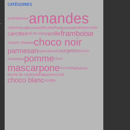
CATÉGORIES
amandes
pralin
banane
pralinoise
Partenariat
oignons
petits pois
poireaux
cumin
framboise
carottes
vanille
lait de soja
choco noir
cream cheese
parmesan
courgettes
spéculoos
cacao
pomme
noisettes
citron
mascarpone
sésame
chocolat
féta
beurre de cacahuètes
choco lait
choco blanc
ricotta