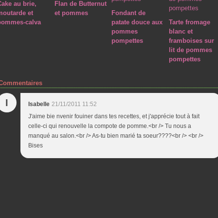
Cake au brie,
Flan de Butternut
moutarde et
et pommes
Fondant de
pommes-calva
patate douce aux
Tarte fromage
pommes
blanc et
pompettes
framboises sur
lit de pommes
pompettes
Commentaires
I
Isabelle
21/11/2011 11:52
J'aime bie nvenir fouiner dans tes recettes, et j'apprécie tout à fait
celle-ci qui renouvelle la compote de pomme.<br /> Tu nous a
manqué au salon.<br /> As-tu bien marié ta soeur????<br /> <br />
Bises