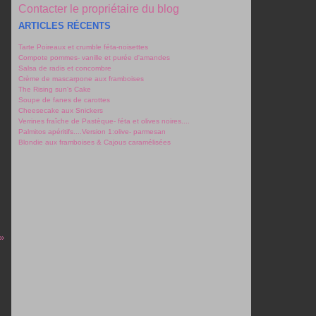
Contacter le propriétaire du blog
ARTICLES RÉCENTS
Tarte Poireaux et crumble féta-noisettes
Compote pommes- vanille et purée d'amandes
Salsa de radis et concombre
Crème de mascarpone aux framboises
The Rising sun's Cake
Soupe de fanes de carottes
Cheesecake aux Snickers
Verrines fraîche de Pastèque- féta et olives noires....
Palmitos apéritifs....Version 1:olive- parmesan
Blondie aux framboises & Cajous caramélisées