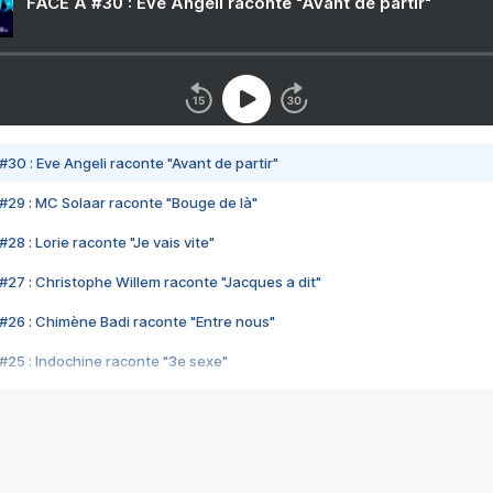
FACE A #30 : Eve Angeli raconte "Avant de partir"
#30 : Eve Angeli raconte "Avant de partir"
#29 : MC Solaar raconte "Bouge de là"
28 : Lorie raconte "Je vais vite"
#27 : Christophe Willem raconte "Jacques a dit"
#26 : Chimène Badi raconte "Entre nous"
#25 : Indochine raconte "3e sexe"
#24 : Zaho raconte "C'est chelou"
#23 : Patrick Bruel raconte "Au café des délices"
#22 : Kyo raconte "Le chemin"