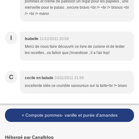
pommes et creme de patisson un régal pour les papilles , une
merveille pour le palais , encore bravo <br /> <br /> bisous <br
/> <br /> mano
I
Isabelle
11/12/2011 20:04
Merci de nous faire découvrir ce livre de cuisine et de tester
les recettes...va falloir que j'investisse , il a l'air top!
C
cecile en balade
24/11/2011 21:58
excellente idée ce crumble savoureux sur la tarte<br /> bises
< Compote pommes- vanille et purée d'amandes
Hébergé par Canalblog