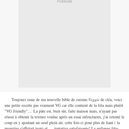
Publicité
Toujours issue de ma nouvelle bible de cuisine:
Veggie
de cléa, voici
une petite recette pas vraiment VG car elle contient de la féta mais plutôt
"VG friendly".... La pâte est, bien sûr, faite maison mais, n'ayant pas
réussi à obtenir la texture voulue après un essai infructueux, j'ai retenté le
coup en y ajoutant un oeuf plein air, cette fois-ci pour plus de liant ( la
première s'effritait trop) et .... tentative satisfaisante! Le mélange féta-