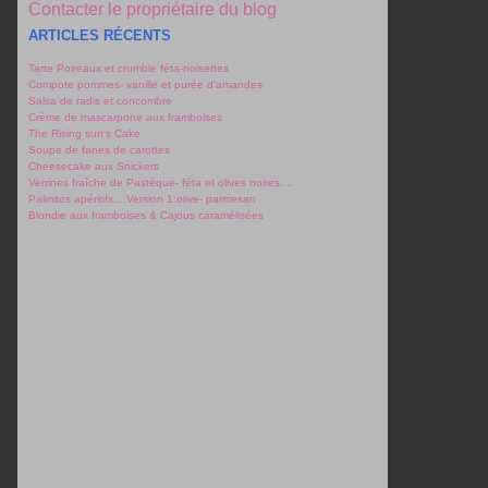
Contacter le propriétaire du blog
ARTICLES RÉCENTS
Tarte Poireaux et crumble féta-noisettes
Compote pommes- vanille et purée d'amandes
Salsa de radis et concombre
Crème de mascarpone aux framboises
The Rising sun's Cake
Soupe de fanes de carottes
Cheesecake aux Snickers
Verrines fraîche de Pastèque- féta et olives noires....
Palmitos apéritifs....Version 1:olive- parmesan
Blondie aux framboises & Cajous caramélisées