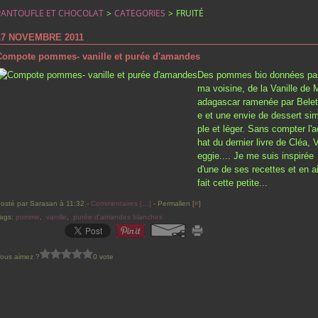
PANTOUFLE ET CHOCOLAT
>
CATEGORIES
>
FRUITÉ
17 NOVEMBRE 2011
Compote pommes- vanille et purée d'amandes
Des pommes bio données pa
ma voisine, de la Vanille de 
adagascar ramenée par Belet
e et une envie de dessert si
ple et léger. Sans compter l'a
hat du dernier livre de Cléa, 
eggie.... Je me suis inspirée
d'une de ses recettes et en a
fait cette petite...
osté par Sarasan à 11:32 -
Commentaires [
…
]
- Permalien [
#
]
ags:
pomme
,
vanille
,
purée d'amandes blanches
ous aimez ?
0 vote