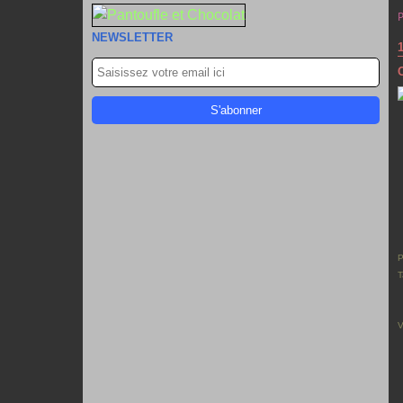
NEWSLETTER
P
T
V