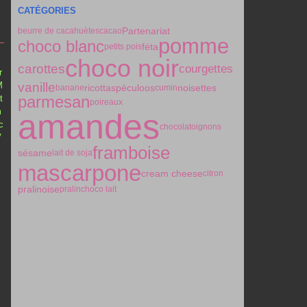
CATÉGORIES
Partenariat
beurre de cacahuètes
cacao
pomme
choco blanc
féta
petits pois
choco noir
carottes
courgettes
r
M
vanille
ricotta
spéculoos
noisettes
banane
cumin
parmesan
t
poireaux
m
amandes
c
chocolat
oignons
V
framboise
sésame
lait de soja
i
mascarpone
cream cheese
citron
pralinoise
pralin
choco lait