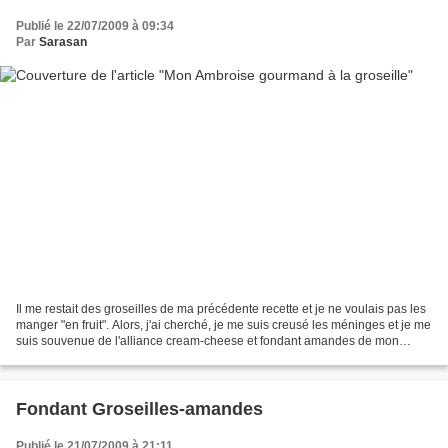
Publié le 22/07/2009 à 09:34
Par
Sarasan
Il me restait des groseilles de ma précédente recette et je ne voulais pas les
manger "en fruit". Alors, j'ai cherché, je me suis creusé les méninges et je me
suis souvenue de l'alliance cream-cheese et fondant amandes de mon
Ambroise aux pommes... Alors,...
Fondant Groseilles-amandes
Publié le 21/07/2009 à 21:11