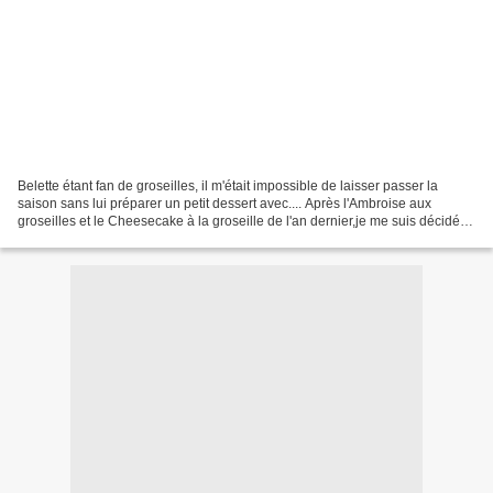
Belette étant fan de groseilles, il m'était impossible de laisser passer la
saison sans lui préparer un petit dessert avec.... Après l'Ambroise aux
groseilles et le Cheesecake à la groseille de l'an dernier,je me suis décidée
pour un classique du genre...