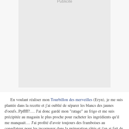
Publicité
En voulant réaliser mon
Tourbillon des merveilles
(Eryn), je me suis
plantée dans la recette et j'ai oublié de séparer les blancs des jaunes
d'oeufs..Ppfffff!.... J'ai donc gardé mon "ratage" au frigo et me suis
précipitée au magasin le plus proche pour racheter les ingrédients qu'il
me manquait.... J'ai profité d'avoir toujours des framboises au
congélateur pour les incorporer dans la préparation râtée et j'en ai fait de