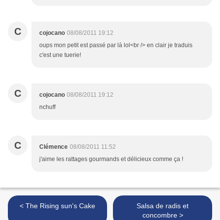
C
cojocano
08/08/2011 19:12
oups mon petit est passé par là lol<br /> en clair je traduis
c'est une tuerie!
C
cojocano
08/08/2011 19:12
nchuff
C
Clémence
08/08/2011 11:52
j'aime les rattages gourmands et délicieux comme ça !
< The Rising sun's Cake
Salsa de radis et
concombre >