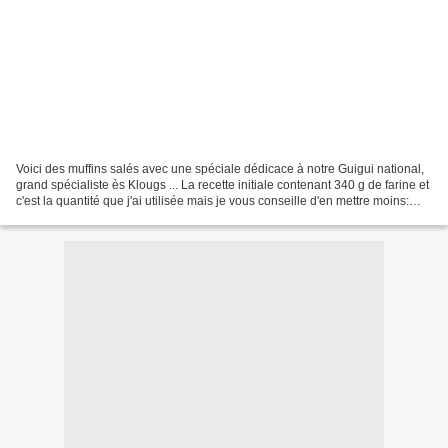
Voici des muffins salés avec une spéciale dédicace à notre Guigui national,
grand spécialiste ès Klougs ... La recette initiale contenant 340 g de farine et
c'est la quantité que j'ai utilisée mais je vous conseille d'en mettre moins:
250 g comme indiqué...