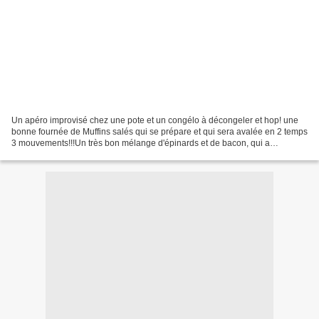
Un apéro improvisé chez une pote et un congélo à décongeler et hop! une
bonne fournée de Muffins salés qui se prépare et qui sera avalée en 2 temps
3 mouvements!!!Un très bon mélange d'épinards et de bacon, qui a
remplacé la poitrine fumée de la recette...