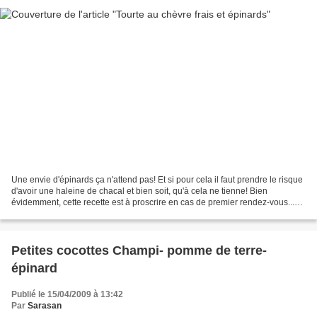
Une envie d'épinards ça n'attend pas! Et si pour cela il faut prendre le risque
d'avoir une haleine de chacal et bien soit, qu'à cela ne tienne! Bien
évidemment, cette recette est à proscrire en cas de premier rendez-vous...
Pour au moins 6 gourmands,...
Petites cocottes Champi- pomme de terre-
épinard
Publié le 15/04/2009 à 13:42
Par
Sarasan