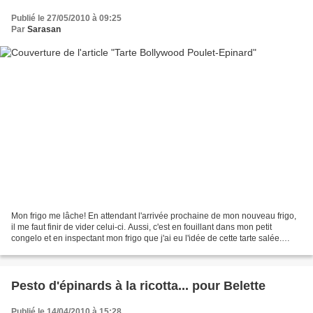
Publié le 27/05/2010 à 09:25
Par
Sarasan
Mon frigo me lâche! En attendant l'arrivée prochaine de mon nouveau frigo,
il me faut finir de vider celui-ci. Aussi, c'est en fouillant dans mon petit
congelo et en inspectant mon frigo que j'ai eu l'idée de cette tarte salée.
J'avoue avoir mélangé les...
Pesto d'épinards à la ricotta... pour Belette
Publié le 14/04/2010 à 15:28