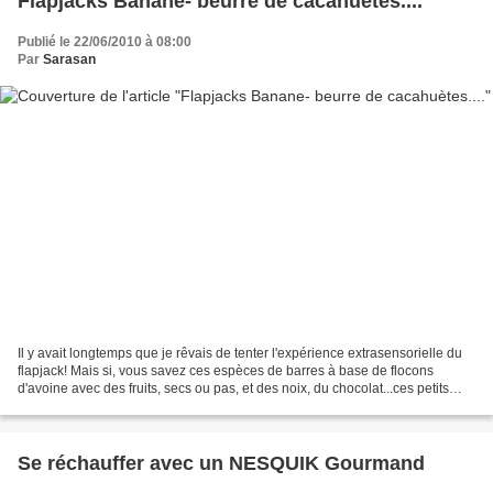
Flapjacks Banane- beurre de cacahuètes....
Publié le 22/06/2010 à 08:00
Par
Sarasan
Il y avait longtemps que je rêvais de tenter l'expérience extrasensorielle du
flapjack! Mais si, vous savez ces espèces de barres à base de flocons
d'avoine avec des fruits, secs ou pas, et des noix, du chocolat...ces petits
trucs hyper-caloriques, genre...
Se réchauffer avec un NESQUIK Gourmand