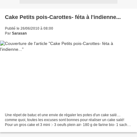
Cake Petits pois-Carottes- féta à l'indienne...
Publié le 26/06/2010 à 08:00
Par
Sarasan
Une répet de batuc et une envie de régaler les potes d'un cake salé....
comme quoi, toutes les excuses sont bonnes pour réaliser un cake salé!
Pour un gros cake et 3 mini :- 3 oeufs plein air- 180 g de farine bio- 1 sachet
de levure- 220 g de Féta- 130...