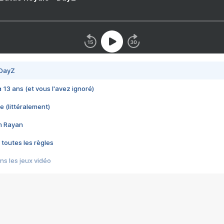
 DayZ
 a 13 ans (et vous l'avez ignoré)
e (littéralement)
im Rayan
 toutes les règles
s les jeux vidéo
us choquant de Rockstar ? - Le scandale BULLY
e plus moche de Steam
du RÊVE tourne au CAUCHEMAR