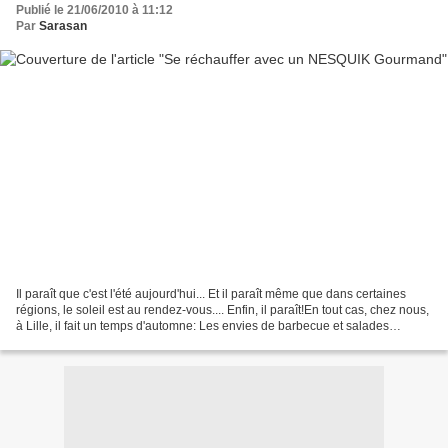
Publié le 21/06/2010 à 11:12
Par
Sarasan
Il paraît que c'est l'été aujourd'hui... Et il paraît même que dans certaines
régions, le soleil est au rendez-vous.... Enfin, il paraît!En tout cas, chez nous,
à Lille, il fait un temps d'automne: Les envies de barbecue et salades
composées sont vite...