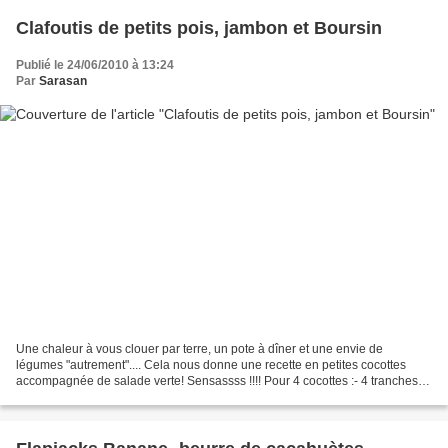
Clafoutis de petits pois, jambon et Boursin
Publié le 24/06/2010 à 13:24
Par
Sarasan
Une chaleur à vous clouer par terre, un pote à dîner et une envie de
légumes "autrement".... Cela nous donne une recette en petites cocottes
accompagnée de salade verte! Sensassss !!!! Pour 4 cocottes :- 4 tranches
de jambon blanc- 200 g de petits pois...