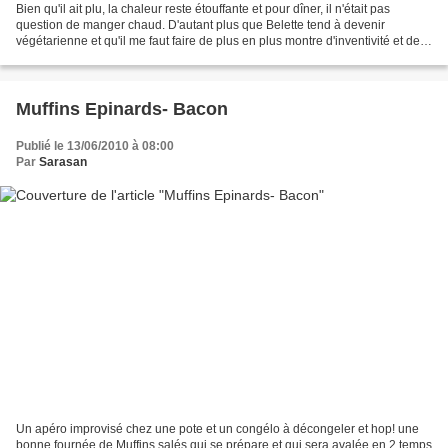
Bien qu'il ait plu, la chaleur reste étouffante et pour dîner, il n'était pas
question de manger chaud. D'autant plus que Belette tend à devenir
végétarienne et qu'il me faut faire de plus en plus montre d'inventivité et de
fantaisie pour ravir et étonner...
Muffins Epinards- Bacon
Publié le 13/06/2010 à 08:00
Par
Sarasan
Un apéro improvisé chez une pote et un congélo à décongeler et hop! une
bonne fournée de Muffins salés qui se prépare et qui sera avalée en 2 temps