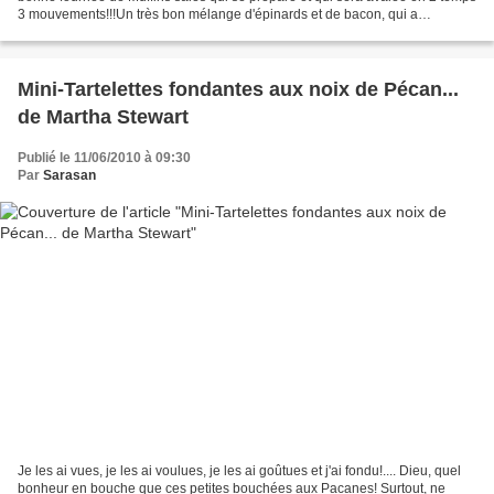
3 mouvements!!!Un très bon mélange d'épinards et de bacon, qui a
remplacé la poitrine fumée de la recette...
Mini-Tartelettes fondantes aux noix de Pécan...
de Martha Stewart
Publié le 11/06/2010 à 09:30
Par
Sarasan
Je les ai vues, je les ai voulues, je les ai goûtues et j'ai fondu!.... Dieu, quel
bonheur en bouche que ces petites bouchées aux Pacanes! Surtout, ne