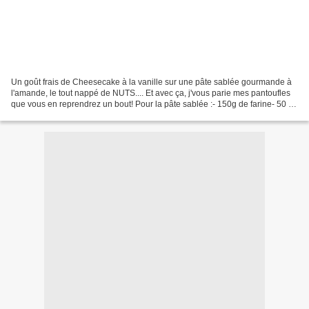
Un goût frais de Cheesecake à la vanille sur une pâte sablée gourmande à
l'amande, le tout nappé de NUTS.... Et avec ça, j'vous parie mes pantoufles
que vous en reprendrez un bout! Pour la pâte sablée :- 150g de farine- 50 g
de sucre glace- 50 g de poudre...